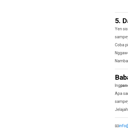
5. 
Yen si
sampey
Coba pi
Nggawe 
Nambah
Bab
Ing
pan
Apa sa
sampe
Jelajah
📧
info