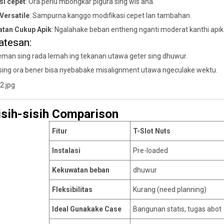
si cepet
: Ora perlu mbongkar pigura sing wis ana.
 Versatile
: Sampurna kanggo modifikasi cepet lan tambahan.
tan Cukup Apik
: Ngalahake beban entheng nganti moderat kanthi apik
atesan:
man sing rada lemah ing tekanan utawa geter sing dhuwur.
 sing ora bener bisa nyebabake misalignment utawa ngeculake wektu.
isih-sisih Comparison
Fitur
T-Slot Nuts
Instalasi
Pre-loaded
Kekuwatan beban
dhuwur
Fleksibilitas
Kurang (need planning)
Ideal Gunakake Case
Bangunan statis, tugas abot