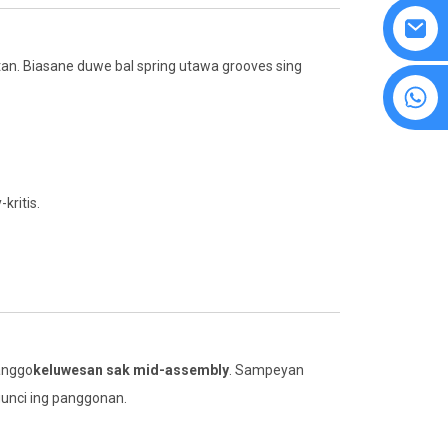
an. Biasane duwe bal spring utawa grooves sing
8615594860638
kritis.
anggo
keluwesan sak mid-assembly
. Sampeyan
unci ing panggonan.