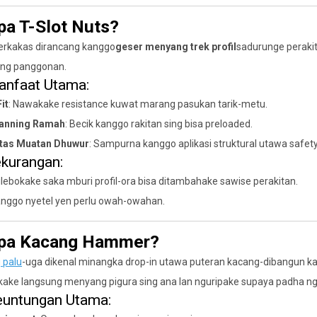
pa T-Slot Nuts?
erkakas dirancang kanggo
geser menyang trek profil
sadurunge perakit
ing panggonan.
anfaat Utama:
it
: Nawakake resistance kuwat marang pasukan tarik-metu.
lanning Ramah
: Becik kanggo rakitan sing bisa preloaded.
tas Muatan Dhuwur
: Sampurna kanggo aplikasi struktural utawa safety-
ekurangan:
ilebokake saka mburi profil-ora bisa ditambahake sawise perakitan.
anggo nyetel yen perlu owah-owahan.
Apa Kacang Hammer?
 palu
-uga dikenal minangka drop-in utawa puteran kacang-dibangun k
kake langsung menyang pigura sing ana lan nguripake supaya padha ng
euntungan Utama: