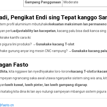
Gampang Panggunaan
Moderate
Dadi, Pengikat Endi sing Tepat kanggo S
stem profil aluminium mbutuhake
kekuatan maksimum lan permanenc
an perlu
adjustability lan kacepetan
, kacang palu bisa dadi kanca sing 
kirake kanthi cara iki:
pigura lini produksi? →
Gunakake kacang T-slot
ake gunung anyar ing mesin CNC rampung? →
Gunakake kacang pal
agan Fasto
dhita
, kita nggawe lan nyedhiyakake loro-lorone
kacang T-slot
lan
kacan
mpeyan ngrancang saka awal utawa nganyarke sistem sing wis ana, ki
yan
luwih kuwat, luwih pinter, lan luwih gampang digarap
.
i katalog kita dina iki lan ayo nulungi sampeyan mbangun sistem pigur
@fasto.cn