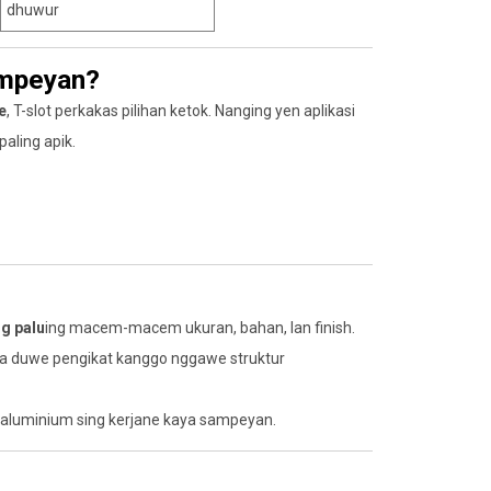
dhuwur
ampeyan?
e
, T-slot perkakas pilihan ketok. Nanging yen aplikasi
paling apik.
u
g palu
ing macem-macem ukuran, bahan, lan finish.
ta duwe pengikat kanggo nggawe struktur
a aluminium sing kerjane kaya sampeyan.