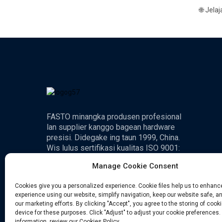
🌐 Jela
FASTO minangka produsen profesional
lan supplier kanggo bagean hardware
presisi. Didegake ing taun 1999, China.
Wis lulus sertifikasi kualitas ISO 9001:
2000.
Manage Cookie Consent
Cookies give you a personalized experience. Cookie files help us to enhanc
experience using our website, simplify navigation, keep our website safe, an
our marketing efforts. By clicking "Accept", you agree to the storing of cook
device for these purposes. Click "Adjust" to adjust your cookie preferences.
information, review our Cookies Policy.