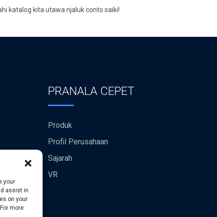
jahi katalog kita utawa njaluk conto saiki!
PRANALA CEPET
Produk
Profil Perusahaan
Sajarah
VR
e your
d assist in
ies on your
 For more