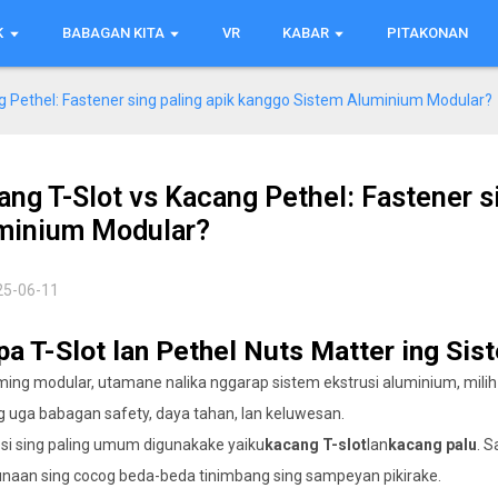
K
BABAGAN KITA
VR
KABAR
PITAKONAN
g Pethel: Fastener sing paling apik kanggo Sistem Aluminium Modular?
ang T-Slot vs Kacang Pethel: Fastener s
minium Modular?
25-06-11
Apa T-Slot lan Pethel Nuts Matter ing S
ming modular, utamane nalika nggarap sistem ekstrusi aluminium, mili
g uga babagan safety, daya tahan, lan keluwesan.
psi sing paling umum digunakake yaiku
kacang T-slot
lan
kacang palu
. 
naan sing cocog beda-beda tinimbang sing sampeyan pikirake.