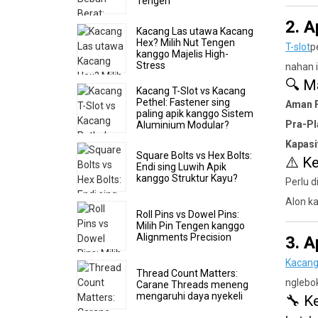
Tengen
2. A
Kacang Las utawa Kacang
Hex? Milih Nut Tengen
T-slot
p
kanggo Majelis High-
Stress
nahan 
🔍 M
Kacang T-Slot vs Kacang
Pethel: Fastener sing
Aman F
paling apik kanggo Sistem
Pra-P
Aluminium Modular?
Kapasi
Square Bolts vs Hex Bolts:
⚠️ K
Endi sing Luwih Apik
kanggo Struktur Kayu?
Perlu d
Alon k
Roll Pins vs Dowel Pins:
Milih Pin Tengen kanggo
Alignments Precision
3. 
Kacang
Thread Count Matters:
nglebo
Carane Threads meneng
mengaruhi daya nyekeli
🔧 K