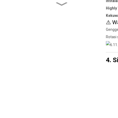
Instala
Apa Sekrup Bimetal
Cukup Kuwat? Grade,
Highly
Coating & Performance
Kekuwa
diterangake
⚠️ W
Njelajah Peran Sing
Didhelikake saka Mesin
Gengge
Cuci Kunci ing Keamanan
Rotasi
Bolt Jangka Panjang
Thread Cutting vs Thread
Rolling Screws: Apa
Bedane Nyata?
4. S
Kekuwatan sing
Didhelikake Kacang
Square: Kapan lan Apa
Gunakake