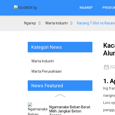
NGAREP
PRODU
Ngarep
Warta Industri
Kacang T-Slot vs Kacan
Kac
Kategori News
Alu
Warta Industri
20
Warta Perusahaan
1. 
News Featured
Ing fra
nangin
Loro o
Ngamanake Beban Berat:
panggu
Milih Jangkar Beton